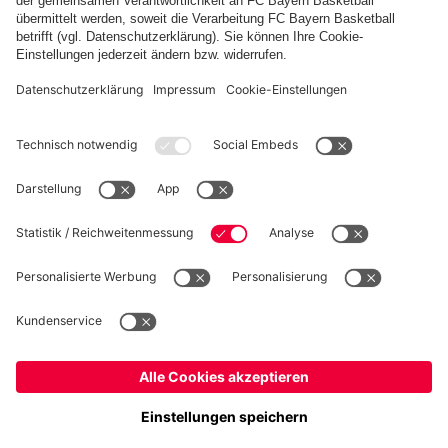
Weitere Inhalte anzeigen
PARTNER
Kidsclub
Allianz Arena
Forum
MedienCenter
Basketball
©
FC Bayern München AG
–
2026
Impressum
Datenschutz
Nutzungsbedingungen
Barrierefreiheit
Kontakt
Cookie Einstellungen