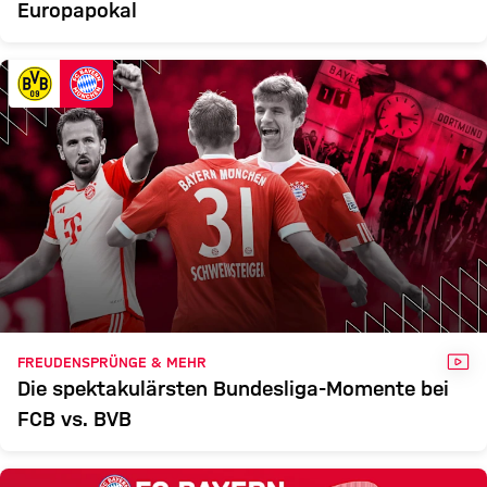
Europapokal
VID
FREUDENSPRÜNGE & MEHR
Die spektakulärsten Bundesliga-Momente bei
FCB vs. BVB