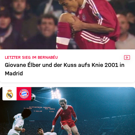
VID
LETZTER SIEG IM BERNABÉU
Giovane Élber und der Kuss aufs Knie 2001 in
Madrid