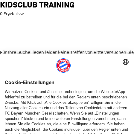
Suche: Kidsclub Training
KIDSCLUB TRAINING
0 Ergebnisse
Für Ihre Suche liegen leider keine Treffer vor. Bitte versuchen Sie
es mit einem anderen Suchbegriff.
Zur Startseite
PARTNER