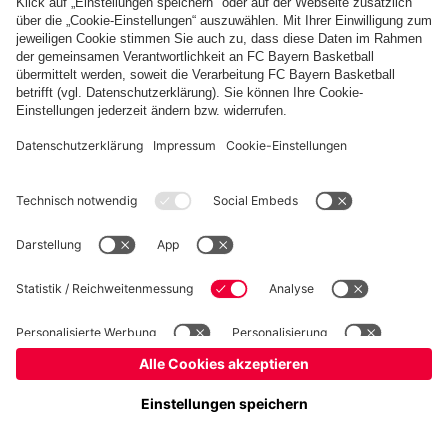
Kidsclub
Allianz Arena
Forum
MedienCenter
Basketball
©
FC Bayern München AG
–
2026
Impressum
Datenschutz
Nutzungsbedingungen
Barrierefreiheit
Kontakt
Cookie Einstellungen