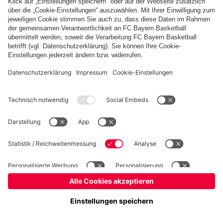
Kidsclub
Allianz Arena
Forum
MedienCenter
Basketball
©
FC Bayern München AG
–
2026
Impressum
Datenschutz
Nutzungsbedingungen
Barrierefreiheit
Kontakt
Cookie Einstellungen