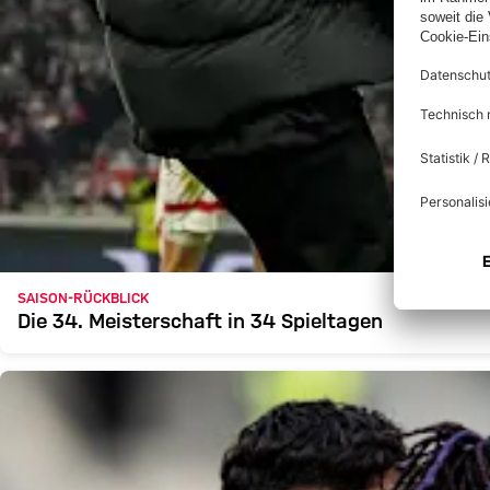
SAISON-RÜCKBLICK
Die 34. Meisterschaft in 34 Spieltagen