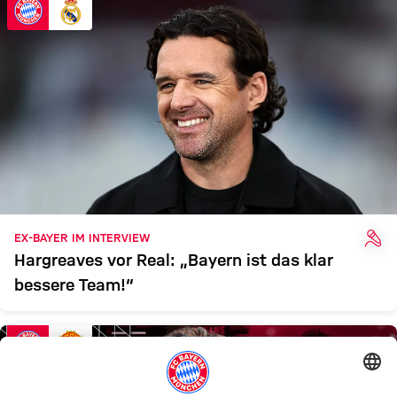
INT
EX-BAYER IM INTERVIEW
Hargreaves vor Real: „Bayern ist das klar
bessere Team!“