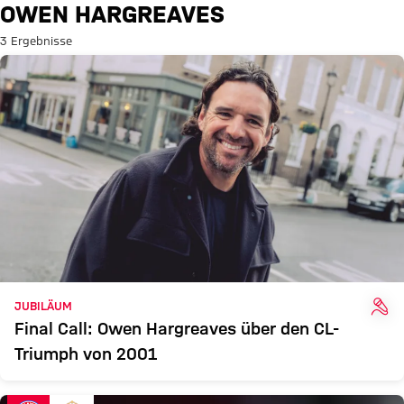
Suche: Owen Hargreaves
OWEN HARGREAVES
3 Ergebnisse
INT
JUBILÄUM
Final Call: Owen Hargreaves über den CL-
Triumph von 2001