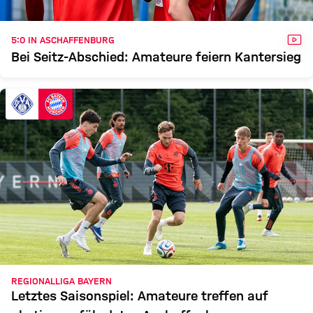
VID
5:0 IN ASCHAFFENBURG
Bei Seitz-Abschied: Amateure feiern Kantersieg
REGIONALLIGA BAYERN
Letztes Saisonspiel: Amateure treffen auf