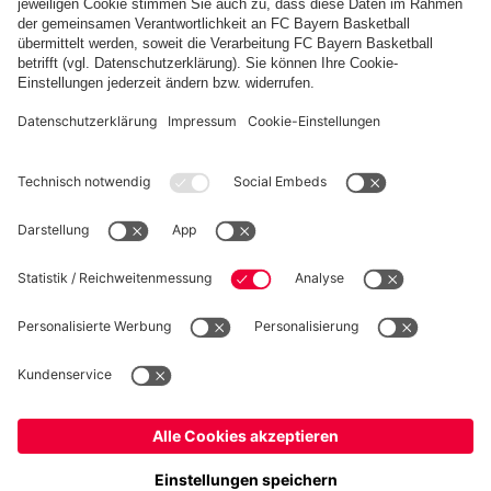
Weitere Inhalte anzeigen
PARTNER
Kidsclub
Allianz Arena
Forum
MedienCenter
Basketball
©
FC Bayern München AG
–
2026
Impressum
Datenschutz
Nutzungsbedingungen
Barrierefreiheit
Kontakt
Cookie Einstellungen