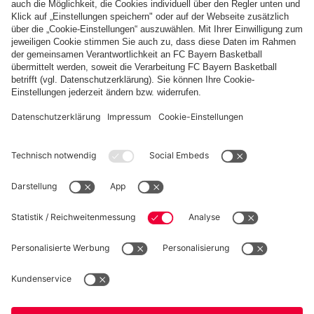
Die 35. Deutsche Meisterschaft des FC Bayern
in Zahlen
Weitere Inhalte anzeigen
PARTNER
Kidsclub
Allianz Arena
Forum
MedienCenter
Basketball