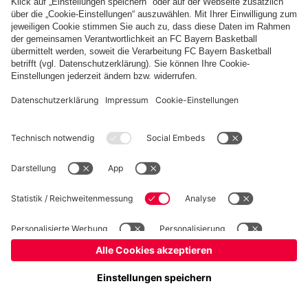
Kidsclub
Allianz Arena
Forum
MedienCenter
Basketball
©
FC Bayern München AG
–
2026
Impressum
Datenschutz
Nutzungsbedingungen
Barrierefreiheit
Kontakt
Cookie Einstellungen