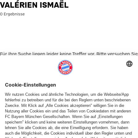
Suche: Valérien Ismaël
VALÉRIEN ISMAËL
0 Ergebnisse
Für Ihre Suche liegen leider keine Treffer vor. Bitte versuchen Sie
es mit einem anderen Suchbegriff.
Zur Startseite
PARTNER