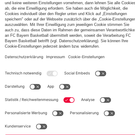
Tage auf
Aston
Jeju SK
Villa
Jeju
Villa
fcbayern.com
Basketball
Allianz Arena
Media Center
Jobs
FC Bayern Tours
©
FC Bayern München AG
–
2026
Impressum
Datenschutz
Nutzungsbedingungen
Barrierefreiheit
Kinder- und Jugendschutz
Hinweisgebersystem
FAQ
Kontakt
Verträge hier kündigen
Cookie-Einstellungen