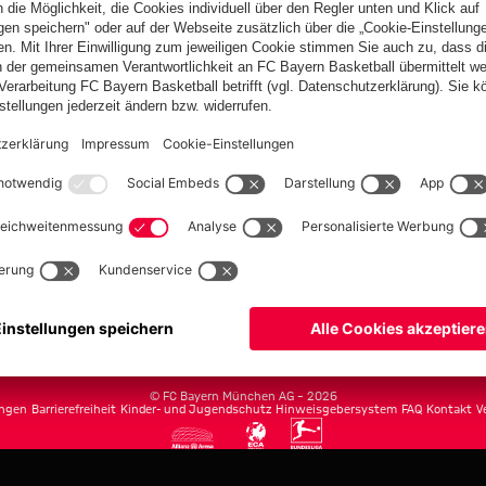
FC Bayern.com
Museu
News
Öffnung
Teams
Tickets
Club
Anreise
Fanwelt
Tickets
fcbayern.com
Basketball
Allianz Arena
Media Center
Jobs
FC Bayern Tour
©
FC Bayern München AG
–
2026
ngen
Barrierefreiheit
Kinder- und Jugendschutz
Hinweisgebersystem
FAQ
Kontakt
V