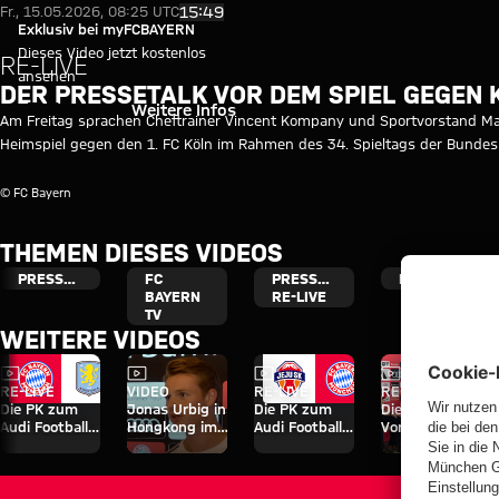
Video: Pressetalk vor FC Bayern
Video abspielen
15:49
Fr., 15.05.2026, 08:25 UTC
Exklusiv bei myFCBAYERN
Dieses Video jetzt kostenlos
RE-LIVE
ansehen
DER PRESSETALK VOR DEM SPIEL GEGEN 
Einloggen
Weitere Infos
Am Freitag sprachen Cheftrainer Vincent Kompany und Sportvorstand Max
Heimspiel gegen den 1. FC Köln im Rahmen des 34. Spieltags der Bundes
© FC Bayern
THEMEN DIESES VIDEOS
PRESSETALK
FC
PRESSETALK
BUNDESLIGA
BAYERN
RE-LIVE
TV
WEITERE VIDEOS
Video
Video
Video
Video
RE-LIVE
VIDEO
RE-LIVE
RE-LIVE
Die PK zum
Jonas Urbig in
Die PK zum
Die offizielle
Audi Football
Hongkong im
Audi Football
Vorstellung
Summit
Mediengespräch
Summit
von Nathaniel
gegen Aston
gegen Jeju SK
Brown
Villa