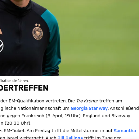
ikation einfahren.
NDERTREFFEN
er EM-Qualifikation vertreten. Die
Tre Kronor
treffen am
englische Nationalmannschaft um
Georgia Stanway
. Anschließend
on gegen Frankreich (9. April, 19 Uhr). England und Stanway
n (20:30 Uhr).
EM-Ticket. Am Freitag trifft die Mittelstürmerin auf
Samantha
gen Israel weitergeht. Auch
Jill Baijings
trifft im Zuge der