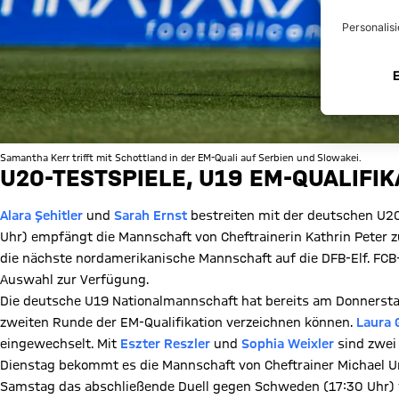
Samantha Kerr trifft mit Schottland in der EM-Quali auf Serbien und Slowakei.
U20-TESTSPIELE, U19 EM-QUALIFIK
Alara Şehitler
und
Sarah Ernst
bestreiten mit der deutschen U20
Uhr) empfängt die Mannschaft von Cheftrainerin Kathrin Peter z
die nächste nordamerikanische Mannschaft auf die DFB-Elf. FC
Auswahl zur Verfügung.
Die deutsche U19 Nationalmannschaft hat bereits am Donnersta
zweiten Runde der EM-Qualifikation verzeichnen können.
Laura 
eingewechselt. Mit
Eszter Reszler
und
Sophia Weixler
sind zwei 
Dienstag bekommt es die Mannschaft von Cheftrainer Michael 
Samstag das abschließende Duell gegen Schweden (17:30 Uhr) 