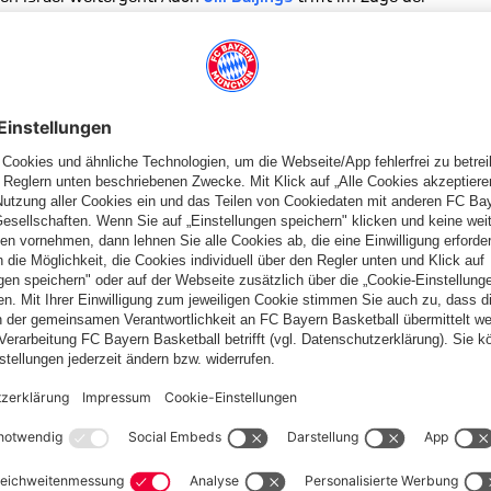
 Uhr) spielen die Niederländerinnen gegen Italien, am Dienstag
). Hansen muss sich mit ihren norwegischen
and beweisen.
Pernille Harder
trifft im Zuge der EM-Qualifikation
8 Uhr) und Belgien (9. April, 18 Uhr).