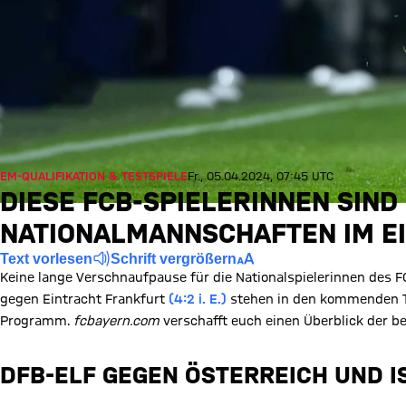
EM-QUALIFIKATION & TESTSPIELE
Fr., 05.04.2024, 07:45 UTC
DIESE FCB-SPIELERINNEN SIND 
NATIONALMANNSCHAFTEN IM E
Text vorlesen
Schrift vergrößern
Keine lange Verschnaufpause für die Nationalspielerinnen des
gegen Eintracht Frankfurt
(4:2 i. E.)
stehen in den kommenden T
Programm.
fcbayern.com
verschafft euch einen Überblick der b
DFB-ELF GEGEN ÖSTERREICH UND 