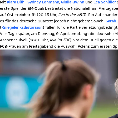
Mit
Klara Bühl
,
Sydney Lohmann
,
Giulia Gwinn
und
Lea Schüller
s
erste Spiel der EM-Quali bestreitet die Nationalelf am Freitaga
auf Österreich trifft (20:15 Uhr,
live in der ARD
). Ein Aufeinande
es für das deutsche Quartett jedoch nicht geben: Sowohl
Sarah 
(
Kniegelenksdistorsion
) fallen für die Partie verletzungsbedingt
Vier Tage später, am Dienstag, 9. April, empfängt die deutsche
Aachener Tivoli (18:10 Uhr,
live im ZDF
). Vor dem Duell gegen di
FCB-Frauen am Freitagabend die Auswahl Polens zum ersten Spie