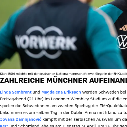
Klara Bühl möchte mit der deutschen Nationalmannschaft zwei Siege in der EM-Qualif
ZAHLREICHE MÜNCHNER AUFEINA
Linda Sembrant
und
Magdalena Eriksson
werden Schweden bei d
Freitagabend (21 Uhr) im Londoner Wembley Stadium auf die 
spielen die
Schwedinnen am zweiten Spieltag der EM-Qualifikati
bekommen es am selben Tag in der Dublin Arena mit Irland zu tu
Jovana Damnjanović
kämpft mit der serbischen Auswahl um das 
Kerr
und Schottland, ehe es am Dienstag, 9. April, um 16 Uhr ge