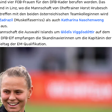
ind vier FCB-Frauen für den DFB-Kader berufen worden. Das
bend in Linz, wo die Mannschaft von Cheftrainer Horst Hrubesch
rtreffen mit den beiden österreichischen Teamkolleginnen wird
Zadrazil
(Muskelfaserriss) als auch
Katharina Naschenweng
 aus.
 Mannschaft die Auswahl Islands um
Glódís Viggósdóttir
auf dem
e DFB-Elf empfangen die Skandinavierinnen um die Kapitänin der
ltag der EM-Qualifikation.