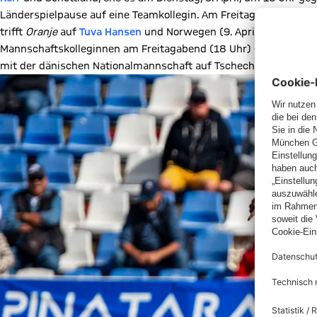
Länderspielpause auf eine Teamkollegin. Am Freitagabend (18:15
trifft
Oranje
auf
Tuva Hansen
und Norwegen (9. April, 20:45 Uhr
Mannschaftskolleginnen am Freitagabend (18 Uhr) gegen Finnl
mit der dänischen Nationalmannschaft auf Tschechien (5. April, 1