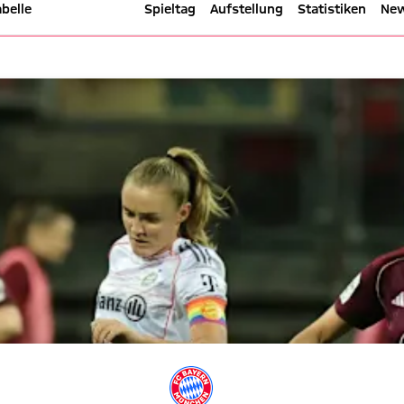
abelle
FC Bayern TV
Spieltag
Aufstellung
Statistiken
Ne
vs. Bayern - Google Pixel Frau