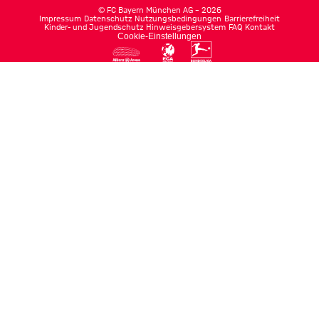
©
FC Bayern München AG
–
2026
Impressum
Datenschutz
Nutzungsbedingungen
Barrierefreiheit
Kinder- und Jugendschutz
Hinweisgebersystem
FAQ
Kontakt
Cookie-Einstellungen