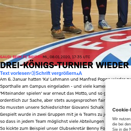
GAUDI BEIM FC BAYERN
Mi., 08.01.2020, 17:35 UTC
DREI-KÖNIGS-TURNIER WIEDER 
Text vorlesen
Schrift vergrößern
Am 6. Januar hatten 'Ka' Lehmann und Manfred Poppe wieder zum 
Sporthalle am Campus eingeladen - und viele kamen.
'Miteinander spielen' war erneut das Motto, und so ging es denn
ordentlich zur Sache, aber stets ausgesprochen fair.
So mussten unsere Schiedsrichter Giovanni Schalk und Torsten S
Gespielt wurde in zwei Gruppen mit je 4 Teams zu je 8 Spieler
so dass in jedem Team möglichst viele Abteilungen vertreten w
So kickte zum Beispiel unser Clubsekretär Benny Folkmann mit