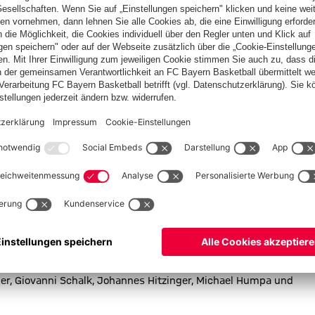
Senioren-Fußball im Team der Schach Brains.
iele Mitglieder der Fußball-fremden Abteilungen mit dem
anderen gelegentlich etwas ungelenk wirkte, bleibt dennoch
d Martin Mielich von unseren Schiedsrichtern) sowie den
it u.a. Ka Lehman im Tor sowie Torsten Stoll als nimmermüdem
ale mit einem torlosen Remis. Das 7-Meter-Schießen mußte
erragende Klasse. Mit zwei gehaltenen Straßfstößen beendete
rniersieg. Der Supporter-Preis geht aber an den
bot an Spiesen und Getränken im Foyer wurde kräftig
erlös wieder ein nennenswerter Betrag für den guten Zweck an
ie größte Teilnehmerzahl. Unser herzlicher Dank für Euer
sberger, Johann Gietl, Valentin Schuster, Mario Hüneburg, Martin
er, Giovanni Schalk, Johannes Hitzinger, Michael Humpa und