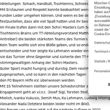
Abteilungen Schach, Handball, Tischtennis, Schiedsrichter und 
Mit Erstaunen und Respekt konnte beobachtet werden, wie gut v
runden Leder umgehen können. Und wenn es bei dem einen oder 
festzustellen, dass alle viel Spaß hatten und ihr bestes gaben.
Im Finale trafen dann mit den Schiri Masters (um Semih Mus un
Tischtennis Brains um TT-Abteilungsvorstand Matthias Stein (m
Antreiber) die beiden stärksten Teams des Turniers aufeinander.
Kein Team wollte sich eine Blöße geben, und so endete das Fin
entscheiden und hier zeigte Ka Lehmann wieder einmal ihre üb
sie das Turnier ohne Gegentor und sicherte den TT-Ninjas den Tu
stimmgewaltigen Anhang der Schiri-Masters.
Guter Sport macht hungrig und durstig. Dem reichhaltigen Ange
zugesprochen, und so kann in den nächsten Tagen aus dem Rein
den FC Bayern Hilfe e.V. überwiesen werden.
Mit 15 Teilnehmern stellten unsere Schiedsrichter zahlenmäßig d
Engagement geht an v.l.n.r. Josef Sigl, Torsten Stoll, Gert Mauer
Mielich, Ivanka Vukusic, Semih Mus, Ka Lehmann, Ludwig Hitzing
Alexander Nada (letztere beiden leider nicht im Bild).
Wir freuen uns schon jetzt auf die nächste Auflage in 2021.