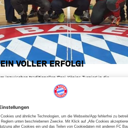
EIN VOLLER ERFOLG!
inzwischen traditionellen 'Drei-Königs-Turnier' in die
 auf dem Spielfeld über rund vier Stunden zwar sportlich
toll auch nur ganz selten die Pfeife bemühen.
/innen. Diese wurden Abteilungs-übergreifend zusammengestellt,
aren.
 viel Können und Kampfgeist gemeinsam mit den Spielern der