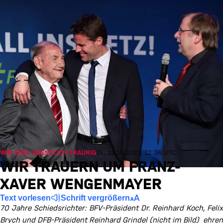
WIR SIND UNENDLICH TRAURIG
Di., 19.10.2021, 12:36 UTC
WIR TRAUERN UM FRANZ-
XAVER WENGENMAYER
Text vorlesen
Schrift vergrößern
70 Jahre Schiedsrichter: BFV-Präsident Dr. Reinhard Koch, Felix
Brych und DFB-Präsident Reinhard Grindel (nicht im Bild) ehren