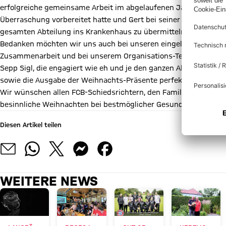
erfolgreiche gemeinsame Arbeit im abgelaufenen Jahr übernahm 
Überraschung vorbereitet hatte und Gert bei seiner Ansprache
gesamten Abteilung ins Krankenhaus zu übermitteln.
Bedanken möchten wir uns auch bei unseren eingeladenen Ehren
Zusammenarbeit und bei unserem Organisations-Team. Ganz bes
Sepp Sigl, die engagiert wie eh und je den ganzen Abend als Ans
sowie die Ausgabe der Weihnachts-Präsente perfekt organisier
Wir wünschen allen FCB-Schiedsrichtern, den Familien, allen Fre
besinnliche Weihnachten bei bestmöglicher Gesundheit!
Diesen Artikel teilen
WEITERE NEWS