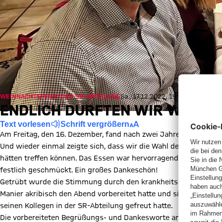
WEIHNACHTSFEIER DER SR-ABTEILUNG
Sa., 17.12.2022, 19:38 UTC
ENDLICH DURFTEN WIR WIEDER 
Text vorlesen
Schrift vergrößern
Am Freitag, den 16. Dezember, fand nach zwei Jahren Corona-Pau
Und wieder einmal zeigte sich, dass wir die Wahl des ‚Waldgast
hätten treffen können. Das Essen war hervorragend, die Auswah
festlich geschmückt. Ein großes Dankeschön!
Getrübt wurde die Stimmung durch den krankheitsbedingten Ausf
Manier akribisch den Abend vorbereitet hatte und sich nach de
seinen Kollegen in der SR-Abteilung gefreut hatte.
Die vorbereiteten Begrüßungs- und Dankesworte an die anwesen