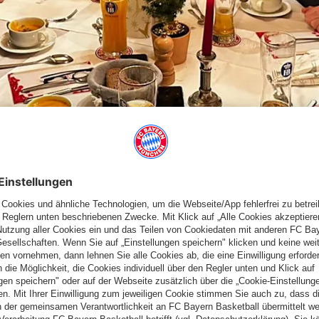
FEIERN...
se endlich wieder die Weihnachtsfeier der SR-Abteilung statt.
hof Buchenhain‘ als Ort für unsere Weihnachtsfeier nicht besser
l groß, die urgemütlichen Räumlichkeiten waren weihnachtlich
all von Abteilungsleiter Gert Mauersberger, der in gewohnter
r langen Corona-Pause so sehr auf die Zusammenkunft mit
den Gäste und Abteilungsmitglieder für die hervorragende und