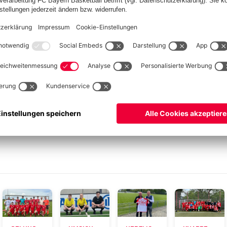
Stellvertreter Uli Goldmann, der seinerseits eine
 per Handy zuschaltete, um ihm beste Genesungswünsche der
gästen für die das ganze Jahr über so vertrauensvolle
onders hervorheben wollen wir die Arbeit von Wolf Drees und
prechpartner für alle Gäste parat standen und den Einlass
ten.
unden und Kollegen der Abteilung und vor allem Dir, Gert,