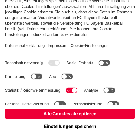
Basketball
Frauen
Handball
Kegeln
Schach
Seniorenfußball
Tischtennis
©
FC Bayern München AG
–
2026
Impressum
Datenschutz
Nutzungsbedingungen
Barrierefreiheit
Kontakt
Cookie Einstellungen