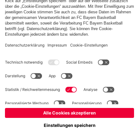
Basketball
Frauen
Handball
Kegeln
Schach
Seniorenfußball
Tischtennis
©
FC Bayern München AG
–
2026
Impressum
Datenschutz
Nutzungsbedingungen
Barrierefreiheit
Kontakt
Cookie Einstellungen