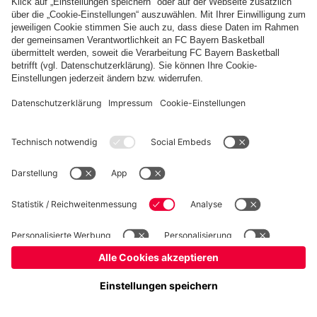
Basketball
Frauen
Handball
Kegeln
Schach
Seniorenfußball
Tischtennis
©
FC Bayern München AG
–
2026
Impressum
Datenschutz
Nutzungsbedingungen
Barrierefreiheit
Kontakt
Cookie Einstellungen