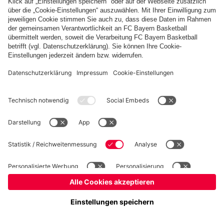
Basketball
Frauen
Handball
Kegeln
Schach
Seniorenfußball
Tischtennis
©
FC Bayern München AG
–
2026
Impressum
Datenschutz
Nutzungsbedingungen
Barrierefreiheit
Kontakt
Cookie Einstellungen