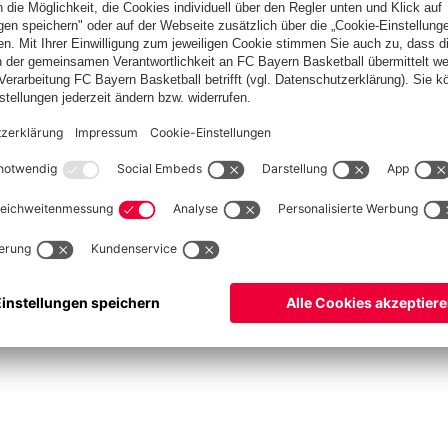
Spitzenschiedsrichter
Schiedsrichter werden
Schiedsrichter-Mannschaft
Basketball
Frauen
Handball
Kegeln
Schach
Seniorenfußball
Tischtennis
©
FC Bayern München AG
–
2026
ssum
Datenschutz
Nutzungsbedingungen
Barrierefreiheit
Kontakt
Cookie Einstellu