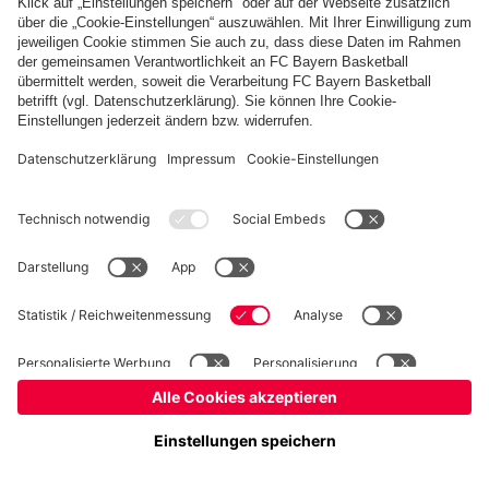
Basketball
Frauen
Handball
Kegeln
Schach
Seniorenfußball
Tischtennis
©
FC Bayern München AG
–
2026
Impressum
Datenschutz
Nutzungsbedingungen
Barrierefreiheit
Kontakt
Cookie Einstellungen