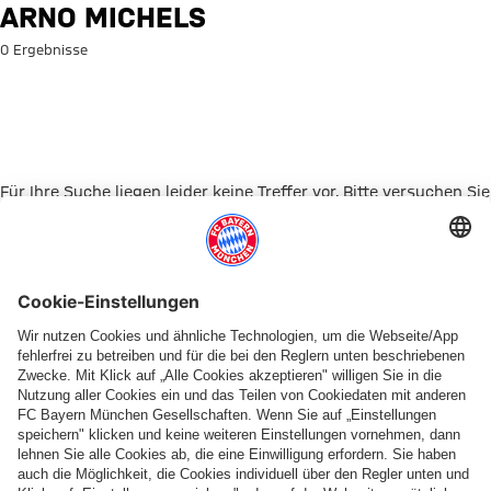
Suche: Arno Michels
ARNO MICHELS
0 Ergebnisse
Für Ihre Suche liegen leider keine Treffer vor. Bitte versuchen Sie
es mit einem anderen Suchbegriff.
Zur Startseite