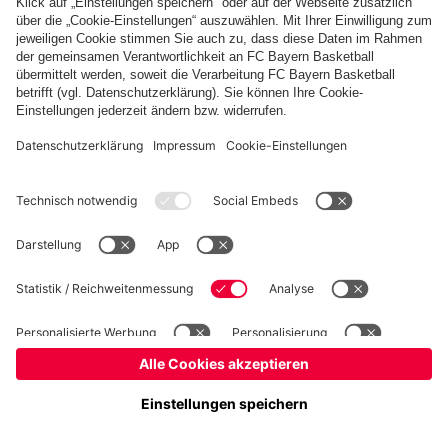
Basketball
Frauen
Handball
Kegeln
Schach
Seniorenfußball
Tischtennis
©
FC Bayern München AG
–
2026
Impressum
Datenschutz
Nutzungsbedingungen
Barrierefreiheit
Kontakt
Cookie Einstellungen