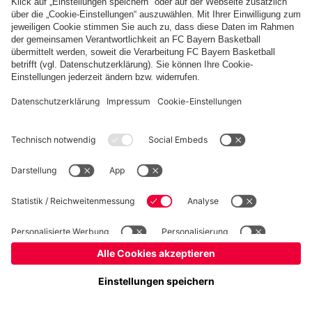
Basketball
Frauen
Handball
Kegeln
Schach
Seniorenfußball
Tischtennis
©
FC Bayern München AG
–
2026
Impressum
Datenschutz
Nutzungsbedingungen
Barrierefreiheit
Kontakt
Cookie Einstellungen