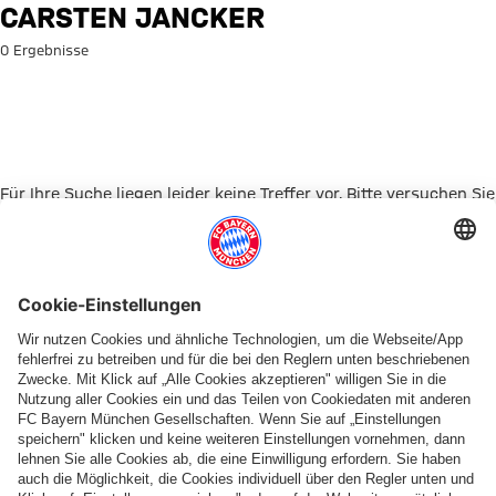
Suche: Carsten Jancker
CARSTEN JANCKER
0 Ergebnisse
Für Ihre Suche liegen leider keine Treffer vor. Bitte versuchen Sie
es mit einem anderen Suchbegriff.
Zur Startseite