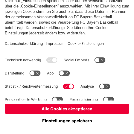
Basketball
Frauen
Handball
Kegeln
Schach
Seniorenfußball
Tischtennis
©
FC Bayern München AG
–
2026
Impressum
Datenschutz
Nutzungsbedingungen
Barrierefreiheit
Kontakt
Cookie Einstellungen