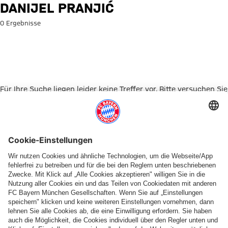
Suche: Danijel Pranjić
DANIJEL PRANJIĆ
0 Ergebnisse
Für Ihre Suche liegen leider keine Treffer vor. Bitte versuchen Sie
es mit einem anderen Suchbegriff.
Zur Startseite