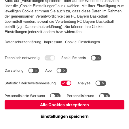
Basketball
Frauen
Handball
Kegeln
Schach
Seniorenfußball
Tischtennis
©
FC Bayern München AG
–
2026
Impressum
Datenschutz
Nutzungsbedingungen
Barrierefreiheit
Kontakt
Cookie Einstellungen