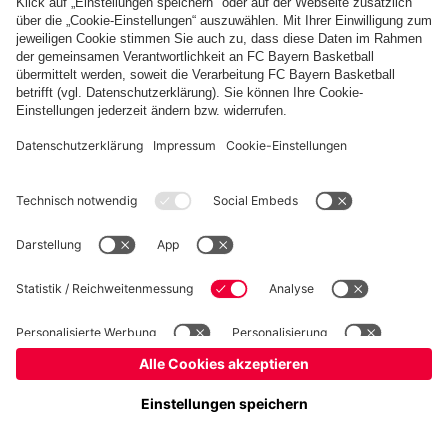
Basketball
Frauen
Handball
Kegeln
Schach
Seniorenfußball
Tischtennis
©
FC Bayern München AG
–
2026
Impressum
Datenschutz
Nutzungsbedingungen
Barrierefreiheit
Kontakt
Cookie Einstellungen