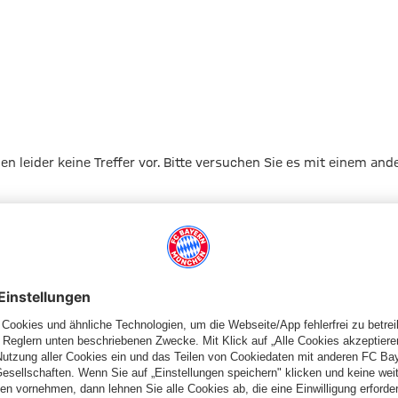
ur 2020
gen leider keine Treffer vor. Bitte versuchen Sie es mit einem and
Zur Startseite
Schiedsrichter
Schiedsrichterkarten