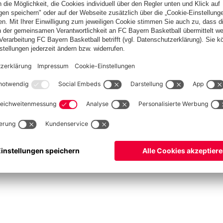
Spitzenschiedsrichter
Schiedsrichter werden
Schiedsrichter-Mannschaft
Basketball
Frauen
Handball
Kegeln
Schach
Seniorenfußball
Tischtennis
©
FC Bayern München AG
–
2026
ssum
Datenschutz
Nutzungsbedingungen
Barrierefreiheit
Kontakt
Cookie Einstellu