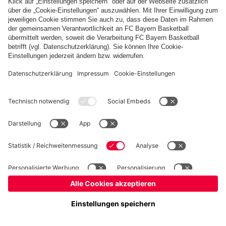
Basketball
Frauen
Handball
Kegeln
Schach
Seniorenfußball
Tischtennis
©
FC Bayern München AG
–
2026
Impressum
Datenschutz
Nutzungsbedingungen
Barrierefreiheit
Kontakt
Cookie Einstellungen