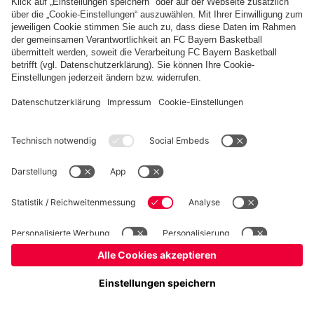
Basketball
Frauen
Handball
Kegeln
Schach
Seniorenfußball
Tischtennis
©
FC Bayern München AG
–
2026
Impressum
Datenschutz
Nutzungsbedingungen
Barrierefreiheit
Kontakt
Cookie Einstellungen