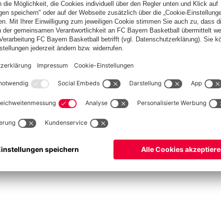
Spitzenschiedsrichter
Schiedsrichter werden
Schiedsrichter-Mannschaft
Basketball
Frauen
Handball
Kegeln
Schach
Seniorenfußball
Tischtennis
©
FC Bayern München AG
–
2026
ssum
Datenschutz
Nutzungsbedingungen
Barrierefreiheit
Kontakt
Cookie Einstellu