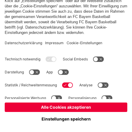
Basketball
Frauen
Handball
Kegeln
Schach
Seniorenfußball
Tischtennis
©
FC Bayern München AG
–
2026
Impressum
Datenschutz
Nutzungsbedingungen
Barrierefreiheit
Kontakt
Cookie Einstellungen