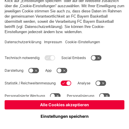
Basketball
Frauen
Handball
Kegeln
Schach
Seniorenfußball
Tischtennis
©
FC Bayern München AG
–
2026
Impressum
Datenschutz
Nutzungsbedingungen
Barrierefreiheit
Kontakt
Cookie Einstellungen