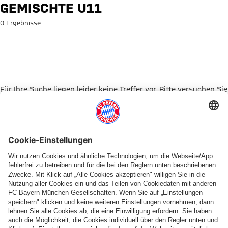
Suche: Gemischte U11
GEMISCHTE U11
0 Ergebnisse
Für Ihre Suche liegen leider keine Treffer vor. Bitte versuchen Sie
es mit einem anderen Suchbegriff.
Zur Startseite