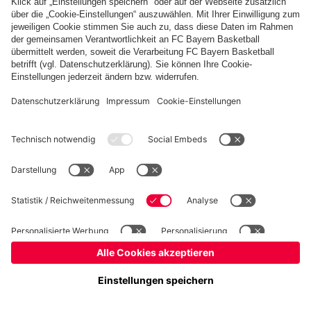
Basketball
Frauen
Handball
Kegeln
Schach
Seniorenfußball
Tischtennis
©
FC Bayern München AG
–
2026
Impressum
Datenschutz
Nutzungsbedingungen
Barrierefreiheit
Kontakt
Cookie Einstellungen