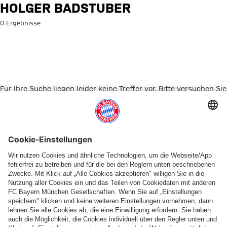
Suche: Holger Badstuber
HOLGER BADSTUBER
0 Ergebnisse
Für Ihre Suche liegen leider keine Treffer vor. Bitte versuchen Sie
es mit einem anderen Suchbegriff.
Zur Startseite