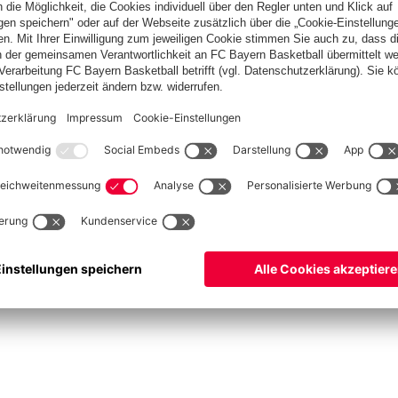
Spitzenschiedsrichter
Schiedsrichter werden
Schiedsrichter-Mannschaft
Basketball
Frauen
Handball
Kegeln
Schach
Seniorenfußball
Tischtennis
©
FC Bayern München AG
–
2026
ssum
Datenschutz
Nutzungsbedingungen
Barrierefreiheit
Kontakt
Cookie Einstellu