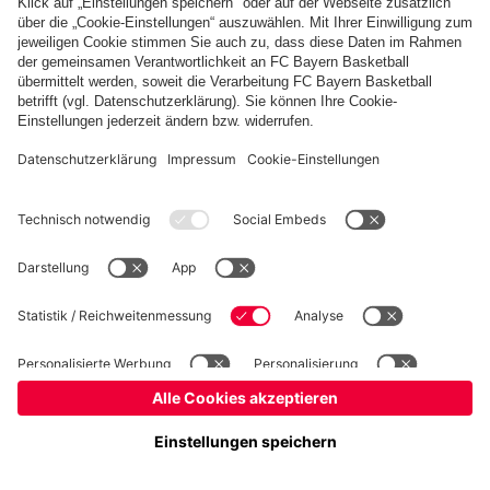
Basketball
Frauen
Handball
Kegeln
Schach
Seniorenfußball
Tischtennis
©
FC Bayern München AG
–
2026
Impressum
Datenschutz
Nutzungsbedingungen
Barrierefreiheit
Kontakt
Cookie Einstellungen