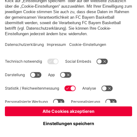
Basketball
Frauen
Handball
Kegeln
Schach
Seniorenfußball
Tischtennis
©
FC Bayern München AG
–
2026
Impressum
Datenschutz
Nutzungsbedingungen
Barrierefreiheit
Kontakt
Cookie Einstellungen