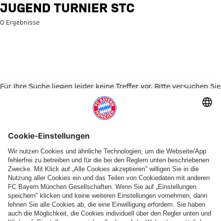
Suche: Jugend Turnier STC
JUGEND TURNIER STC
0 Ergebnisse
Für Ihre Suche liegen leider keine Treffer vor. Bitte versuchen Sie
es mit einem anderen Suchbegriff.
Zur Startseite