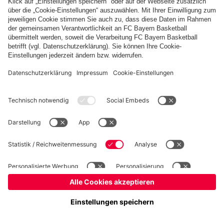
Basketball
Frauen
Handball
Kegeln
Schach
Seniorenfußball
Tischtennis
©
FC Bayern München AG
–
2026
Impressum
Datenschutz
Nutzungsbedingungen
Barrierefreiheit
Kontakt
Cookie Einstellungen