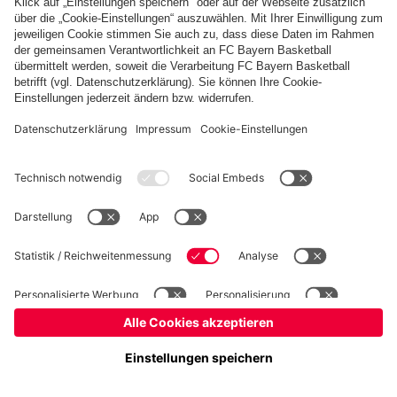
Basketball
Frauen
Handball
Kegeln
Schach
Seniorenfußball
Tischtennis
©
FC Bayern München AG
–
2026
Impressum
Datenschutz
Nutzungsbedingungen
Barrierefreiheit
Kontakt
Cookie Einstellungen