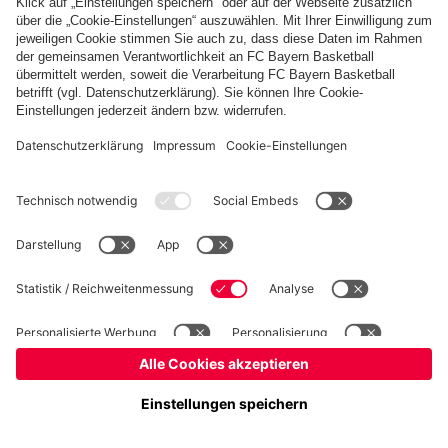
Basketball
Frauen
Handball
Kegeln
Schach
Seniorenfußball
Tischtennis
©
FC Bayern München AG
–
2026
Impressum
Datenschutz
Nutzungsbedingungen
Barrierefreiheit
Kontakt
Cookie Einstellungen