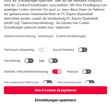
Basketball
Frauen
Handball
Kegeln
Schach
Seniorenfußball
Tischtennis
©
FC Bayern München AG
–
2026
Impressum
Datenschutz
Nutzungsbedingungen
Barrierefreiheit
Kontakt
Cookie Einstellungen