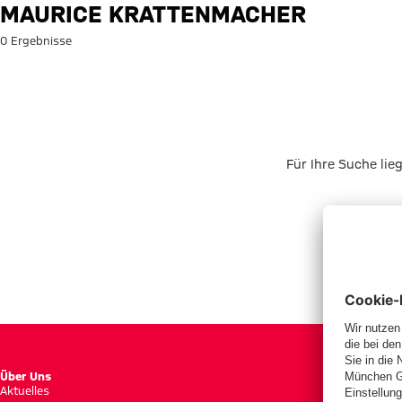
Suche: Maurice Krattenmacher
MAURICE KRATTENMACHER
0 Ergebnisse
Für Ihre Suche lie
Über Uns
Aktuelles