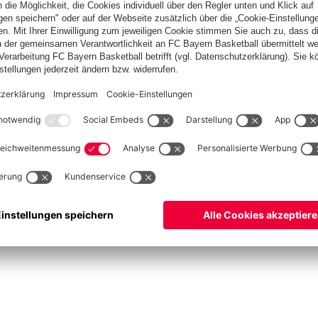
Spitzenschiedsrichter
Schiedsrichter werden
Schiedsrichter-Mannschaft
Basketball
Frauen
Handball
Kegeln
Schach
Seniorenfußball
Tischtennis
©
FC Bayern München AG
–
2026
ssum
Datenschutz
Nutzungsbedingungen
Barrierefreiheit
Kontakt
Cookie Einstellu