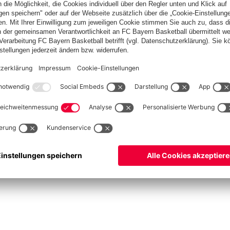
Spitzenschiedsrichter
Schiedsrichter werden
Schiedsrichter-Mannschaft
Basketball
Frauen
Handball
Kegeln
Schach
Seniorenfußball
Tischtennis
©
FC Bayern München AG
–
2026
ssum
Datenschutz
Nutzungsbedingungen
Barrierefreiheit
Kontakt
Cookie Einstellu