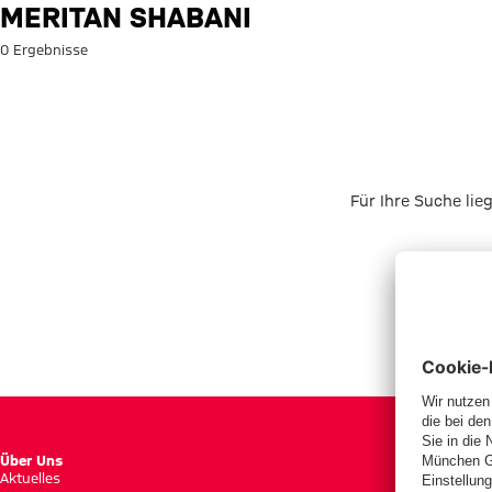
Suche: Meritan Shabani
MERITAN SHABANI
0 Ergebnisse
Für Ihre Suche lie
Über Uns
Aktuelles