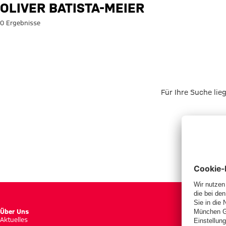
Suche: Oliver Batista-Meier
OLIVER BATISTA-MEIER
0 Ergebnisse
Für Ihre Suche lie
Über Uns
Aktuelles