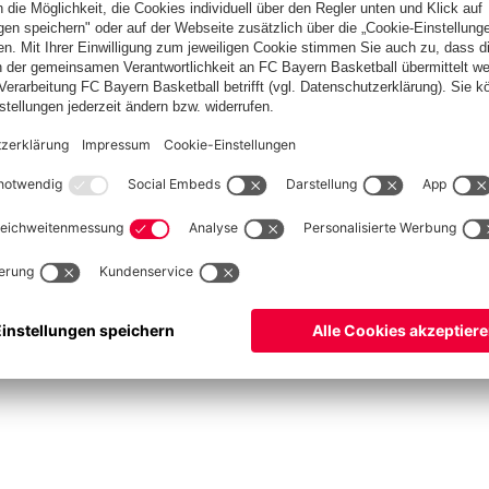
Spitzenschiedsrichter
Schiedsrichter werden
Schiedsrichter-Mannschaft
Basketball
Frauen
Handball
Kegeln
Schach
Seniorenfußball
Tischtennis
©
FC Bayern München AG
–
2026
ssum
Datenschutz
Nutzungsbedingungen
Barrierefreiheit
Kontakt
Cookie Einstellu