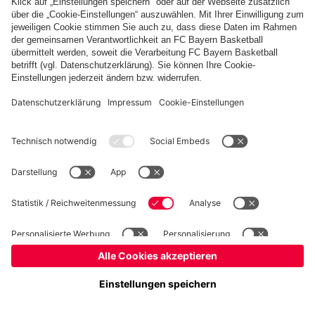
Basketball
Frauen
Handball
Kegeln
Schach
Seniorenfußball
Tischtennis
©
FC Bayern München AG
–
2026
Impressum
Datenschutz
Nutzungsbedingungen
Barrierefreiheit
Kontakt
Cookie Einstellungen