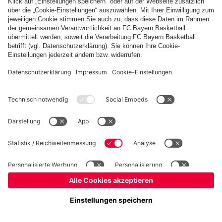
Basketball
Frauen
Handball
Kegeln
Schach
Seniorenfußball
Tischtennis
©
FC Bayern München AG
–
2026
Impressum
Datenschutz
Nutzungsbedingungen
Barrierefreiheit
Kontakt
Cookie Einstellungen