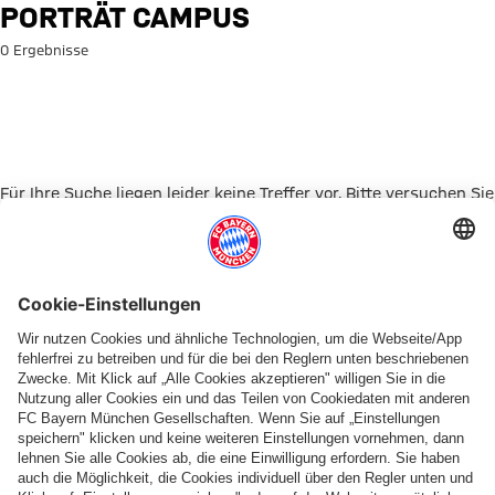
Suche: Porträt Campus
PORTRÄT CAMPUS
0 Ergebnisse
Für Ihre Suche liegen leider keine Treffer vor. Bitte versuchen Sie
es mit einem anderen Suchbegriff.
Zur Startseite