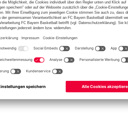
Spitzenschiedsrichter
Schiedsrichter werden
Schiedsrichter-Mannschaft
Basketball
Frauen
Handball
Kegeln
Schach
Seniorenfußball
Tischtennis
©
FC Bayern München AG
–
2026
ssum
Datenschutz
Nutzungsbedingungen
Barrierefreiheit
Kontakt
Cookie Einstellu