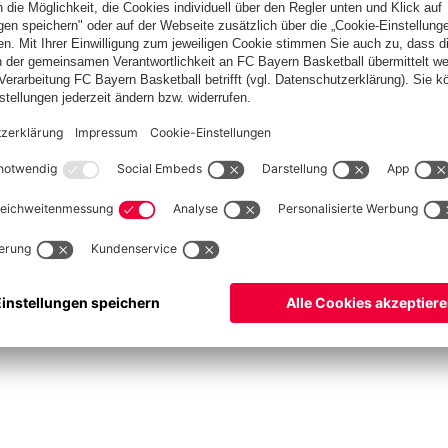
Spitzenschiedsrichter
Schiedsrichter werden
Schiedsrichter-Mannschaft
Basketball
Frauen
Handball
Kegeln
Schach
Seniorenfußball
Tischtennis
©
FC Bayern München AG
–
2026
ssum
Datenschutz
Nutzungsbedingungen
Barrierefreiheit
Kontakt
Cookie Einstellu