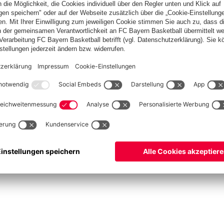
Spitzenschiedsrichter
Schiedsrichter werden
Schiedsrichter-Mannschaft
Basketball
Frauen
Handball
Kegeln
Schach
Seniorenfußball
Tischtennis
©
FC Bayern München AG
–
2026
ssum
Datenschutz
Nutzungsbedingungen
Barrierefreiheit
Kontakt
Cookie Einstellu